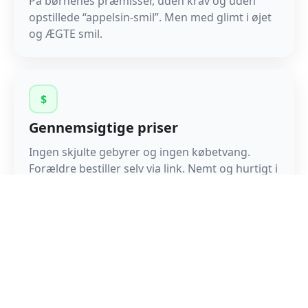
På børnenes præmisser, uden krav og uden
opstillede “appelsin-smil”. Men med glimt i øjet
og ÆGTE smil.
$
Gennemsigtige priser
Ingen skjulte gebyrer og ingen købetvang.
Forældre bestiller selv via link. Nemt og hurtigt i
online galleri.
To enkle muligheder for
fotografering